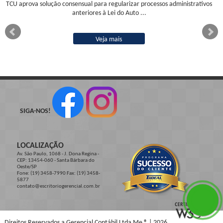
TCU aprova solução consensual para regularizar processos administrativos
anteriores à Lei do Auto ...
Veja mais
SIGA-NOS!
LOCALIZAÇÃO
Av. São Paulo, 1068 - J. Dona Regina -
CEP: 13454-060 - Santa Bárbara do
Oeste/SP
Fone: (19) 3458-7990 Fax: (19) 3458-
5877
contato@escritoriogerencial.com.br
Direitos Reservados a Gerencial Contábil Ltda Me ® | 2026