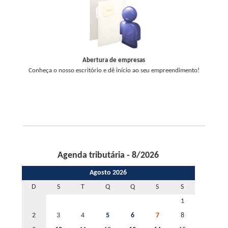
Abertura de empresas
Conheça o nosso escritório e dê início ao seu empreendimento!
Agenda tributária - 8/2026
Agosto 2026
D
S
T
Q
Q
S
S
1
2
3
4
5
6
7
8